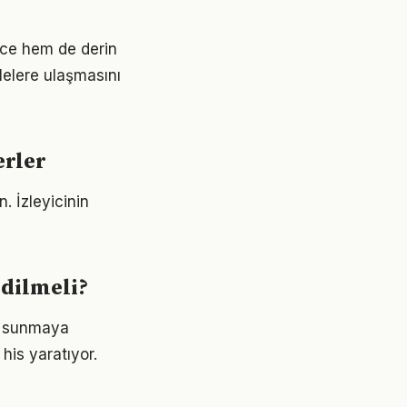
nce hem de derin
tlelere ulaşmasını
erler
. İzleyicinin
edilmeli?
im sunmaya
his yaratıyor.