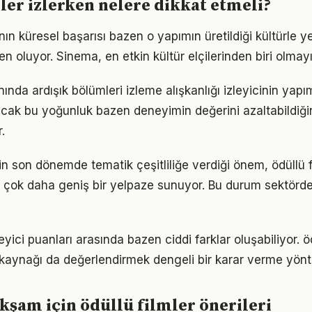
ler izlerken nelere dikkat etmeli?
r'nın küresel başarısı bazen o yapımın üretildiği kültürle y
n oluyor. Sinema, en etkin kültür elçilerinden biri olmay
anında ardışık bölümleri izleme alışkanlığı izleyicinin yap
ncak bu yoğunluk bazen deneyimin değerini azaltabildiğin
.
in son dönemde tematik çeşitliliğe verdiği önem, ödüllü f
e çok daha geniş bir yelpaze sunuyor. Bu durum sektörde
eyici puanları arasında bazen ciddi farklar oluşabiliyor. öd
 kaynağı da değerlendirmek dengeli bir karar verme yönt
akşam için ödüllü filmler önerileri