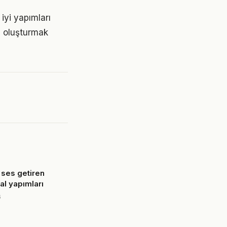
iyi yapımları
nı oluşturmak
 ses getiren
nal yapımları
6