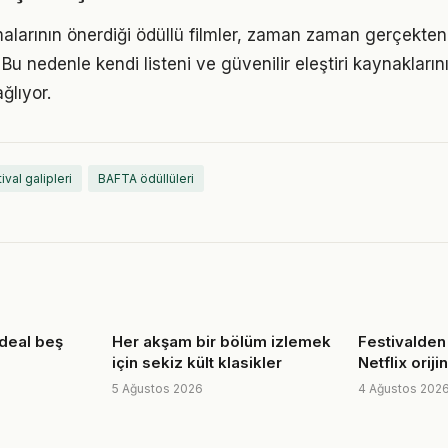
malarının önerdiği ödüllü filmler, zaman zaman gerçekten 
 Bu nedenle kendi listeni ve güvenilir eleştiri kaynakları
ğlıyor.
ival galipleri
BAFTA ödüllüleri
ideal beş
Her akşam bir bölüm izlemek
Festivalden
için sekiz kült klasikler
Netflix oriji
5 Ağustos 2026
4 Ağustos 202