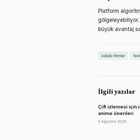
Platform algorit
gölgeleyebiliyor.
büyük avantaj sa
ödüllü filmler
fest
İlgili yazılar
Çift izlemesi için 
anime önerileri
5 Ağustos 2026