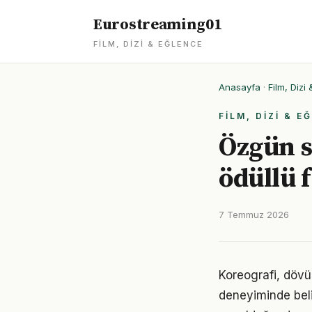
Eurostreaming01
FILM, DIZI & EĞLENCE
Anasayfa
·
Film, Dizi
FILM, DIZI & E
Özgün s
ödüllü 
7 Temmuz 2026
Koreografi, dövü
deneyiminde belirl