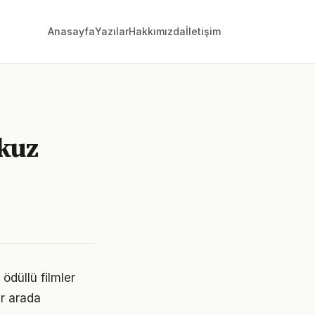
Anasayfa
Yazılar
Hakkımızda
İletişim
kuz
ödüllü filmler
ir arada