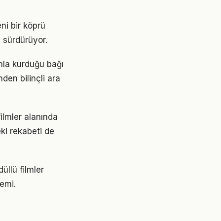
eni bir köprü
ı sürdürüyor.
ımla kurduğu bağı
den bilinçli ara
ilmler alanında
ki rekabeti de
üllü filmler
emi.