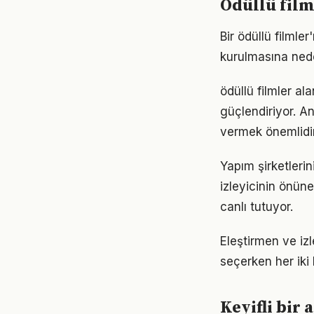
Ödüllü film
Bir ödüllü filmle
kurulmasına nede
ödüllü filmler al
güçlendiriyor. A
vermek önemlidir
Yapım şirketlerin
izleyicinin önün
canlı tutuyor.
Eleştirmen ve izl
seçerken her iki
Keyifli bir 